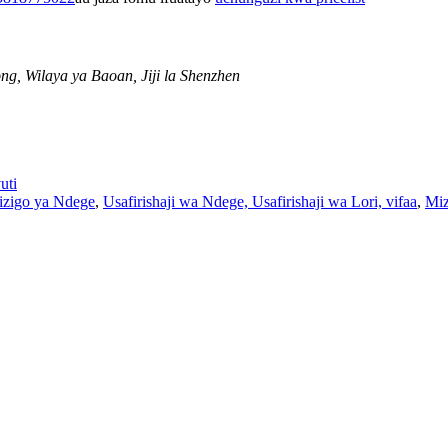
g, Wilaya ya Baoan, Jiji la Shenzhen
uti
zigo ya Ndege
,
Usafirishaji wa Ndege, Usafirishaji wa Lori, vifaa
,
Miz