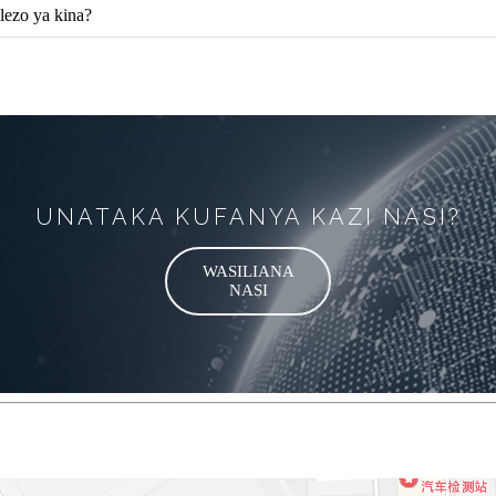
elezo ya kina?
UNATAKA KUFANYA KAZI NASI?
WASILIANA
NASI