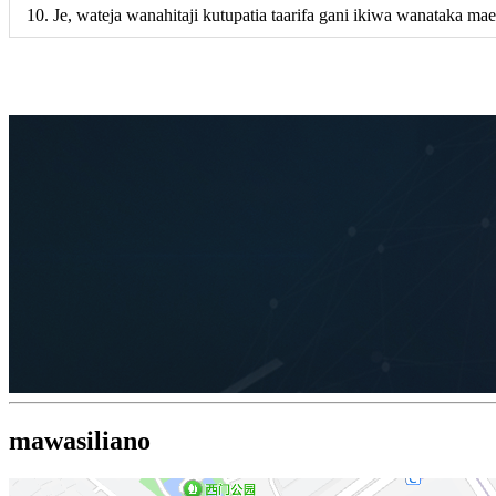
10. Je, wateja wanahitaji kutupatia taarifa gani ikiwa wanataka ma
mawasiliano