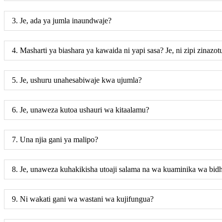
3. Je, ada ya jumla inaundwaje?
4. Masharti ya biashara ya kawaida ni yapi sasa? Je, ni zipi zinazo
5. Je, ushuru unahesabiwaje kwa ujumla?
6. Je, unaweza kutoa ushauri wa kitaalamu?
7. Una njia gani ya malipo?
8. Je, unaweza kuhakikisha utoaji salama na wa kuaminika wa bid
9. Ni wakati gani wa wastani wa kujifungua?