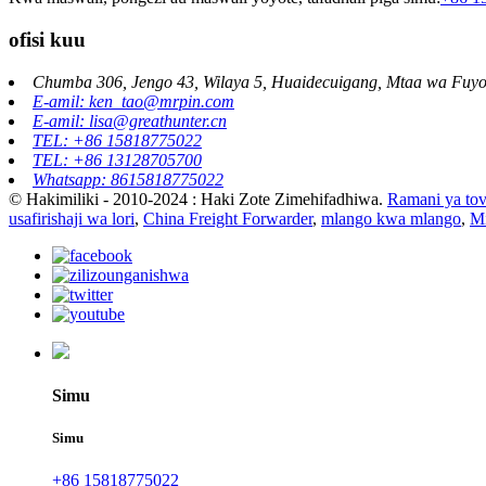
ofisi kuu
Chumba 306, Jengo 43, Wilaya 5, Huaidecuigang, Mtaa wa Fuyon
E-amil: ken_tao@mrpin.com
E-amil: lisa@greathunter.cn
TEL: +86 15818775022
TEL: +86 13128705700
Whatsapp: 8615818775022
© Hakimiliki - 2010-2024 : Haki Zote Zimehifadhiwa.
Ramani ya tov
usafirishaji wa lori
,
China Freight Forwarder
,
mlango kwa mlango
,
Mi
Simu
Simu
+86 15818775022