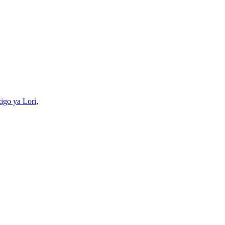
igo ya Lori
,