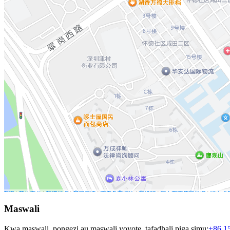
Maswali
Kwa maswali, pongezi au maswali yoyote, tafadhali piga simu:
+86 1