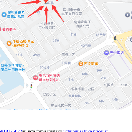
5818775022
au jaza fomu ifuatayo
uchunguzi kwa pricelist